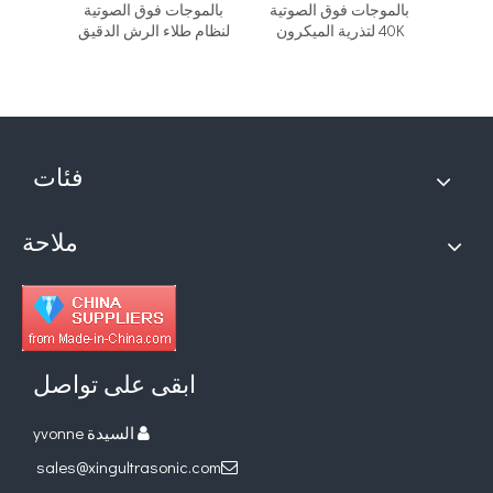
جات فوق
بالموجات فوق الصوتية
بالموجات فوق الصوتية
الصوت
 لرذاذ
40K لتذرية الميكرون
لنظام طلاء الرش الدقيق
الشمسية 
فئات
ملاحة
ابقى على تواصل
السيدة yvonne

sales@xingultrasonic.com
