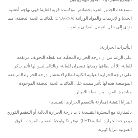
تتمتع هذه الجذور الحرة بخصائص مؤكسدة قوية للغاية؛ فهي تهاجم أغشية
الخلايا والإنزيمات والمواد الوراثية (DNA/RNA) للكائنات الحية الدقيقة، مما
يؤدي إلى خلل التمثيل الغذائي والموت.
التأثيرات الحرارية:
على الرغم من أن درجة الحرارة المحلية عند نقطة التجويف مرتفعة
للغاية، إلا أن نطاقها ومدتها قصيران للغاية، وبالتالي ليس لها تأثير يذكر
على درجة الحرارة العيانية الكلية لنظام الانحشار. درجة الحرارة المرتفعة
الموضعية هذه لها تأثير مميت على الكائنات الحية الدقيقة الموجودة
مباشرة بالقرب من نقطة الانهيار.
المزايا التقنية (مقارنة بالتعقيم الحراري التقليدي)
بالمقارنة مع البسترة التقليدية ذات درجة الحرارة العالية أو التعقيم الفوري
ذو درجة الحرارة العالية (UHT)، توفر تكنولوجيا التعقيم بالموجات فوق
الصوتية مزايا كبيرة: