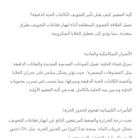
آلية التعقيم: كيف يقتل تأثير التجويف الكائنات الحية الدقيقة؟
تعمل الطاقة القصوى المنطلقة أثناء انهيار فقاعات التجويف بطرق
متعددة، مما يؤدي إلى تعطيل الخلايا الميكروبية:
الأضرار الميكانيكية والمادية:
تمزق غشاء الخلية: تعمل الموجات الصدمية الشديدة والنفاثات الدقيقة
مثل 'المقذوفات المصغرة'، حيث تؤثر بشكل مباشر على جدران الخلايا
وأغشية الكائنات الحية الدقيقة وتمزقها، مما يتسبب في تسرب محتويات
الخلية وتدمير بنية الخلية بالكامل. هذه هي آلية التعقيم الأولية.
التأثيرات الكيميائية (هجوم الجذور الحرة):
تحت درجة الحرارة والضغط المرتفعين الناتج عن انهيار فقاعات التجويف،
تتحلل جزيئات الماء، منتجة عددًا كبيرًا من الجذور الحرة، مثل ·OH (جذور
الهيدروكسيل) و·H (جذور الهيدروجين).