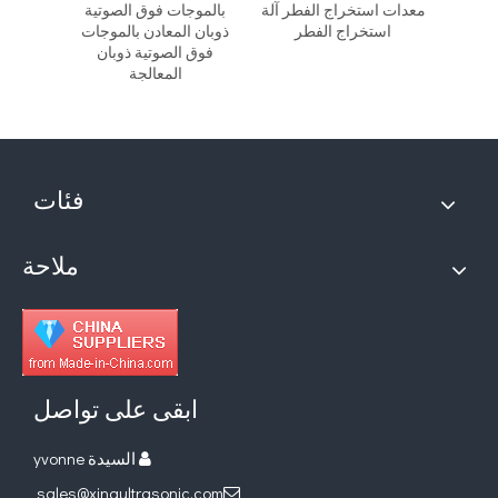
اءة مع
معدات استخراج الفطر آلة
بالموجات فوق الصوتية
مفاعل
ن
استخراج الفطر
ذوبان المعادن بالموجات
الصوتي
فوق الصوتية ذوبان
استخراج
المعالجة
فئات
ملاحة
ابقى على تواصل
السيدة yvonne

sales@xingultrasonic.com
