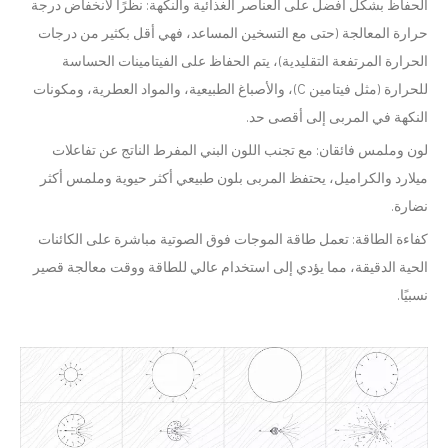
الحفاظ بشكل أفضل على العناصر الغذائية والنكهة: نظرًا لانخفاض درجة
حرارة المعالجة (حتى مع التسخين المساعد، فهي أقل بكثير من درجات
الحرارة المرتفعة التقليدية)، يتم الحفاظ على الفيتامينات الحساسة
للحرارة (مثل فيتامين C)، والأصباغ الطبيعية، والمواد العطرية، ومكونات
النكهة في المربى إلى أقصى حد.
لون وملمس فائقان: مع تجنب اللون البني المفرط الناتج عن تفاعلات
ميلارد والكراميل، يحتفظ المربى بلون طبيعي أكثر حيوية وملمس أكثر
نضارة.
كفاءة الطاقة: تعمل طاقة الموجات فوق الصوتية مباشرة على الكائنات
الحية الدقيقة، مما يؤدي إلى استخدام عالي للطاقة ووقت معالجة قصير
نسبيًا.