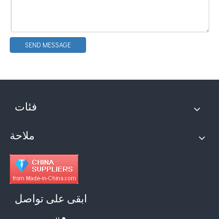
SEND MESSAGE
ما هي تقنية تفريغ الطين من بطارية الموجات فوق الصوتية؟
حاليًا ، جذبت الأبحاث حول استخراج مضادات الأكسدة والعقاقير المضادة للشيخوخة من المنتجات ا
فئات
ملاحة
ابقى على تواصل