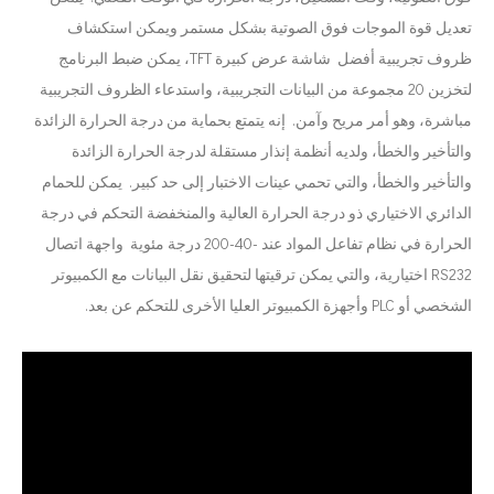
تعديل قوة الموجات فوق الصوتية بشكل مستمر ويمكن استكشاف
ظروف تجريبية أفضل شاشة عرض كبيرة TFT، يمكن ضبط البرنامج
لتخزين 20 مجموعة من البيانات التجريبية، واستدعاء الظروف التجريبية
مباشرة، وهو أمر مريح وآمن. إنه يتمتع بحماية من درجة الحرارة الزائدة
والتأخير والخطأ، ولديه أنظمة إنذار مستقلة لدرجة الحرارة الزائدة
والتأخير والخطأ، والتي تحمي عينات الاختبار إلى حد كبير. يمكن للحمام
الدائري الاختياري ذو درجة الحرارة العالية والمنخفضة التحكم في درجة
الحرارة في نظام تفاعل المواد عند -40-200 درجة مئوية واجهة اتصال
RS232 اختيارية، والتي يمكن ترقيتها لتحقيق نقل البيانات مع الكمبيوتر
الشخصي أو PLC وأجهزة الكمبيوتر العليا الأخرى للتحكم عن بعد.
الجمع بين الموجات فوق الصوتية وتقنيات معالجة المياه الأخرى
حاليًا ، جذبت الأبحاث حول استخراج مضادات الأكسدة والعقاقير المضادة للشيخوخة من المنتجات ا