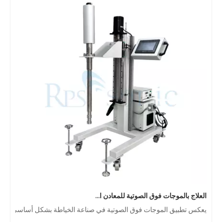
العلاج بالموجات فوق الصوتية للمعادن الذائبة
يعكس تطبيق الموجات فوق الصوتية في صناعة الخياطة بشكل أساسي وظيفتين رئيسيتين للموجات فوق الصوتية: اللحام والقطع. في عام 2019 ، بالنسبة للأقنعة التي تحظ