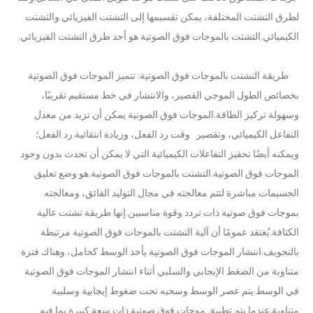
لطرق التشتت المختلفة، يمكن تقسيمها إلى التشتت الفيزيائي والتشتت
تقنية قطع الشوكولاتة بالموجات فوق الصوتية
الكيميائي.التشتت بالموجات فوق الصوتية هو أحد طرق التشتت الفيزيائي.
يعكس تطبيق الموجات فوق الصوتية في صناعة الخياطة بشكل أساسي وظيفتين رئيسيتين للموجات فوق الصوتية: اللحام والقطع. في عام 2019 ، بالنسبة للأقنعة التي تحظ
طريقة التشتت بالموجات فوق الصوتية: تتميز الموجات فوق الصوتية
بخصائص الطول الموجي القصير، والانتشار في خط مستقيم تقريبًا،
وسهولة تركيز الطاقة.الموجات فوق الصوتية يمكن أن تزيد من معدل
التفاعل الكيميائي، وتقصير وقت رد الفعل، وزيادة انتقائية رد الفعل؛
ويمكنه أيضًا تحفيز التفاعلات الكيميائية التي لا يمكن أن تحدث بدون وجود
الموجات فوق الصوتية.التشتت بالموجات فوق الصوتية هو وضع تعليق
الجسيمات مباشرة لتتم معالجته في مجال التوليد الفائق، ومعالجته
بموجات فوق صوتية ذات تردد وقوة مناسبين.إنها طريقة تشتت عالية
الكثافة.يُعتقد عمومًا أن آلية التشتت بالموجات فوق الصوتية مرتبطة
تكنولوجيا التعقيم والتعطيل بالموجات فوق الصوتية
بالتجويف.انتشار الموجات فوق الصوتية يأخذ الوسط كحامل، وهناك فترة
حاليًا ، جذبت الأبحاث حول استخراج مضادات الأكسدة والعقاقير المضادة للشيخوخة من المنتجات ا
متناوبة من الضغط الإيجابي والسلبي أثناء انتشار الموجات فوق الصوتية
في الوسط.يتم عصر الوسط وسحبه تحت ضغوط إيجابية وسلبية
متناوبة.عندما يتم تطبيق موجات فوق صوتية ذات سعة كبيرة بما فيه