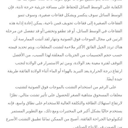
الكفاية على الوسط السائل للحفاظ على مسافة جزيئية حرجة ثابتة، فإن
الوسط السائل سوف ينكسر ويشكل فقاعات صغيرة، وسوف تنمو
الفقاعات الصغيرة إلى فقاعات تجويف.فمن ناحية، يمكن إعادة إذابة هذه
الفقاعات في الوسط السائل، أو قد تطفو وتختفي؛أو قد تنفصل عن مرحلة
الرنين في مجال الموجات فوق الصوتية وتنهار.لقد أثبتت الممارسة أن
هناك تردد الجيل الفائق الأكثر ملاءمة لتشتت المعلقات، ويتم تحديد قيمته
حسب حجم الجسيمات من الجزيئات المعلقة.لهذا السبب، من الأفضل
التوقف لفترة معينة بعد الولادة، ومن ثم الاستمرار في الولادة لتجنب
ارتفاع درجة الحرارة.يعد التبريد بالهواء أو الماء أثناء الولادة الفائقة طريقة
جيدة أيضًا.
على الرغم من استخدام التشتت بالموجات فوق الصوتية لتشتيت
معلقات المسحوق متناهية الصغر للحصول على تأثير تشتت مثالي، نظرًا
لارتفاع استهلاك الطاقة والتكلفة العالية للاستخدام على نطاق واسع، فإنه
يستخدم حاليًا بشكل أكبر في المختبرات.ومع ذلك، مع التطوير المستمر
دراسة حول تعطيل الجراثيم البكتيرية بواسطة تقنية الموجات فوق الصوتية
لتكنولوجيا الجراحة الفائقة، أصبح من الممكن تمامًا تطبيق التشتت الأسرع
حاليًا ، جذبت الأبحاث حول استخراج مضادات الأكسدة والعقاقير المضادة للشيخوخة من المنتجات ا
من الصوت في الإنتاج الصناعي.