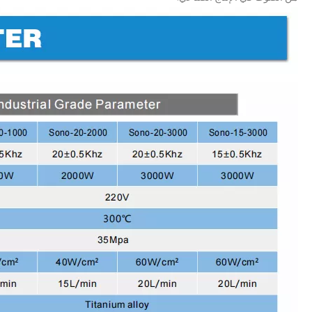
عصر الطاقة الهيدروجينية: فرص معدات الرش بالموجات فوق الصوتية