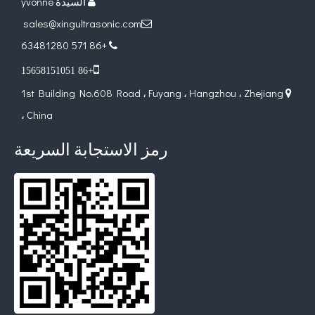
السيدة yvonne

sales@xingultrasonic.com

+86 571 63481280


+86 15658151051
تطبيق تقنية اللحام بالموجات فوق الصوتية في المستلزمات الطبية
1st Building No.608 Road ، Fuyang ، Hangzhou ، Zhejiang

ما هو مبدأ ونظرية آلة اللحام البلاستيكية بالموجات فوق الصوتية؟ مبدأ آلة
، China
رمز الاستجابة السريعة
ما هي تقنية طلاء الرش بالموجات فوق الصوتية بالمنظار الداخلي لأشباه الموصلات