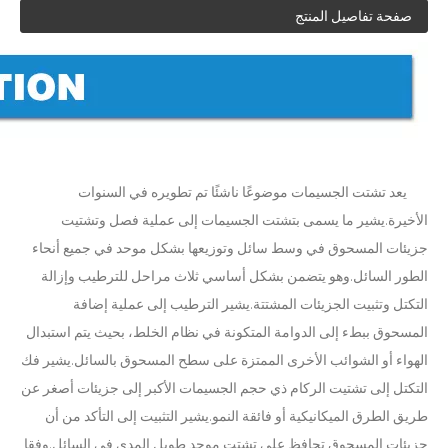
صفحة تفاصيل المنتج
يعد تشتت الجسيمات موضوعًا ناشئًا تم تطويره في السنوات
تقنية قطع الكيك بالموجات فوق الصوتية
الأخيرة.يشير ما يسمى بتشتت الجسيمات إلى عملية فصل وتشتيت
يعكس تطبيق الموجات فوق الصوتية في صناعة الخياطة بشكل أساسي وظيفتين رئيسيتين للموجات فوق الصوتية: اللحام والقطع. في عام 2019 ، بالنسبة للأقنعة التي تحظ
جزيئات المسحوق في وسط سائل وتوزيعها بشكل موحد في جميع أنحاء
الطور السائل.وهو يتضمن بشكل أساسي ثلاث مراحل للترطيب وإزالة
التكتل وتثبيت الجزيئات المشتتة.يشير الترطيب إلى عملية إضافة
المسحوق ببطء إلى الدوامة المتكونة في نظام الخلط، بحيث يتم استبدال
الهواء أو الشوائب الأخرى الممتزة على سطح المسحوق بالسائل.يشير فك
التكتل إلى تشتيت الركام ذي حجم الجسيمات الأكبر إلى جزيئات أصغر عن
طريق الطرق الميكانيكية أو فائقة النمو.يشير التثبيت إلى التأكد من أن
جزيئات المسحوق تحافظ على تشتت موحد طويل المدى في السائل.وفقا