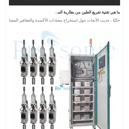
ما هي تقنية تفريغ الطين من بطارية الموجات فوق الصوتية؟
حاليًا ، جذبت الأبحاث حول استخراج مضادات الأكسدة والعقاقير المضادة للشيخوخة من المنتجات ا