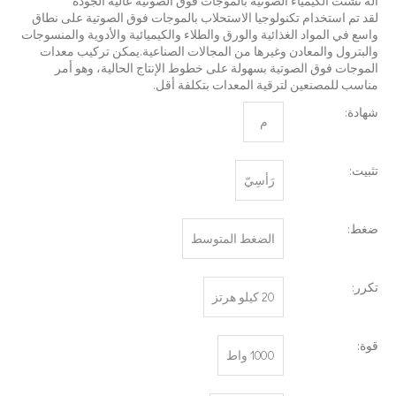
آلة تشتت الكيمياء الصوتية بالموجات فوق الصوتية عالية الجودة
لقد تم استخدام تكنولوجيا الاستحلاب بالموجات فوق الصوتية على نطاق
واسع في المواد الغذائية والورق والطلاء والكيميائية والأدوية والمنسوجات
والبترول والمعادن وغيرها من المجالات الصناعية.يمكن تركيب معدات
الموجات فوق الصوتية بسهولة على خطوط الإنتاج الحالية، وهو أمر
مناسب للمصنعين لترقية المعدات بتكلفة أقل.
ما هي تكنولوجيا استخراج الشاي بالموجات فوق الصوتية؟
شهادة:
م
حاليًا ، جذبت الأبحاث حول استخراج مضادات الأكسدة والعقاقير المضادة للشيخوخة من المنتجات ا
تثبيت:
رَأسِيّ
ضغط:
الضغط المتوسط
تكرر:
20 كيلو هرتز
قوة:
1000 واط