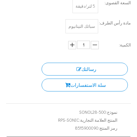
السعة القصوى:
5 لتر/دقيقة
مادة رأس الطرف:
سبائك التيتانيوم
تقنية تعقيم المربى بالموجات فوق الصوتية
الكمية:
حاليًا ، جذبت الأبحاث حول استخراج مضادات الأكسدة والعقاقير المضادة للشيخوخة من المنتجات ا
رسالتك
سلة الاستفسارات
نموذج:
SONOL28-500
المنتج العلامة التجارية:
RPS-SONIC
تكنولوجيا استخراج الفطر بالموجات فوق الصوتية
رمز المنتج:
8515900090
حاليًا ، جذبت الأبحاث حول استخراج مضادات الأكسدة والعقاقير المضادة للشيخوخة من المنتجات ا