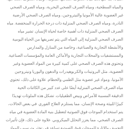
والمياه السطحية، ومياه الصرف الصحي البحرية، ومياه الصرف الصحي
غير العضوية عالية الأمونيا والنيتروجين، ومياه الصرف الصحي الأرضية
النادرة، ومياه الصرف الصحي المنزلية ذات درجة الحرارة المنخفضة. مياه
الصرف الصحي المنزلية ذات أهمية خاصة لحياة الإنسان. تشير مياه
الصرف الصحي المنزلية إلى المياه التي يتم تصريفها من الحياة اليومية
والأنشطة التجارية والصناعية، وخاصة من المنازل والمدارس
والمستشفيات والمحلات التجارية والأماكن العامة والمؤسسات الصناعية.
وتحتوي هذه الصرف الصحي على كمية كبيرة من المواد العضوية وغير
العضوية، مثل البروتينات والكربوهيدرات والدهون واليوريا ونيتروجين
الأمونيا، ومواد غير عضوية مثل الطمي والحطام. علاوة على ذلك، تحتوي
مياه الصرف الصحي المنزلية أيضًا على عدد كبير من الكائنات الحية
الدقيقة المسببة للأمراض وبيض الطفيليات. تشكل هذه الملوثات تهديدًا
كبيرًا للبيئة وصحة الإنسان، مما يستلزم العلاج الفوري. في بعض الحالات،
يتم استخدام الموجات فوق الصوتية لتعطيل بنية المادة العضوية في مياه
الصرف الصحي، مما يعزز التحلل الميكروبي. علاوة على ذلك، فإن تأثيرات
التجويف والإثارة للموجات فوق الصوتية تساعد في تخثر وترسيب المواد