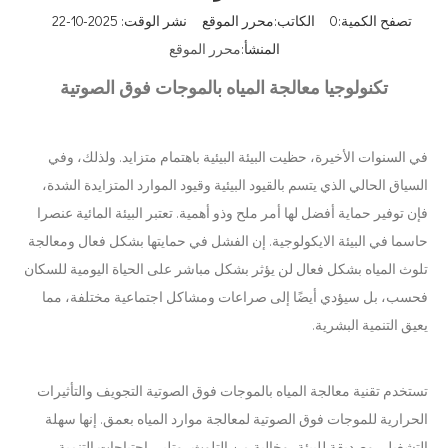
تصفح الكمية:
0
الكاتب:محرر الموقع نشر الوقت: 2025-10-22
المنشأ:
محرر الموقع
تكنولوجيا معالجة المياه بالموجات فوق الصوتية
في السنوات الأخيرة، حظيت البيئة البيئية باهتمام متزايد. ولذلك، وفي
السياق الحالي الذي يتسم بالقيود البيئية وقيود الموارد المتزايدة الشدة،
فإن توفير حماية أفضل لها أمر ملح وذو أهمية. تعتبر البيئة المائية عنصرا
حاسما في البيئة الايكولوجية. إن الفشل في حمايتها بشكل فعال ومعالجة
تلوث المياه بشكل فعال لن يؤثر بشكل مباشر على الحياة اليومية للسكان
فحسب، بل سيؤدي أيضًا إلى صراعات ومشاكل اجتماعية مختلفة، مما
يعيق التنمية البشرية.
تستخدم تقنية معالجة المياه بالموجات فوق الصوتية التجويف والتأثيرات
الحرارية للموجات فوق الصوتية لمعالجة موارد المياه بعمق. إنها سهلة
التشغيل، وصديقة للبيئة، وخالية من التلوث، وتلبي احتياجات التنمية