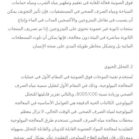
فوق الصوتية فعالة للغاية في تعقيم وتطهير مياه الشرب ومياه حمامات
السباحة ومياه الصرف الصحي في المستشفيات، فإن تأثير التجويف يمكن
أن يتسبب في تفاعل النيتروجين والأكسجين المذاب في الماء وإنتاج
منتجات ثانوية غير عضوية تحتوي على النيتروجين. إذا تم تصريف المنتجات
الثانوية مباشرة في البيئة دون معالجة، فإنها يمكن أن تلوث المسطحات
المائية بل وتشكل مخاطر طويلة المدى على صحة الإنسان.
2. التحلل الحيوي
تُستخدم تقنية الموجات فوق الصوتية في المقام الأول في عمليات
المعالجة البيولوجية، وذلك في المقام الأول لتقليل سمية مياه الصرف
الصحي وزيادة نسبة BOD5/COD، وبالتالي تعزيز قابليتها للتحلل
البيولوجي. الكائنات الحية الدقيقة هي العوامل الأساسية في المعالجة
البيولوجية لمياه الصرف الصحي. في الوقت الحالي، لا تزال معظم
محطات معالجة مياه الصرف الصحي تستخدم طرق المعالجة البيولوجية
التقليدية لمعالجة المواد العضوية القابلة للذوبان والقابلة للتحلل بسهولة.
ومع ذلك، فإن فعالية العلاج البيولوجي التقليدي تتأثر بشكل كبير بنوعية