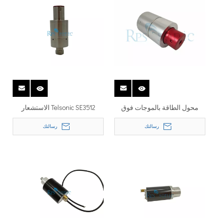
محول الطاقة بالموجات فوق
Telsonic SE3512 الاستشعار
الصوتية Telsonic SE-2050A
بالموجات فوق الصوتية 35kHZ
رسالتك
رسالتك
محول لحام عالي الطاقة
محول 1200W