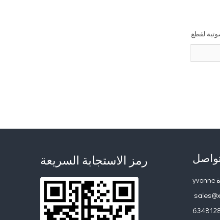
تية لقطع
تواصل
رمز الاستجابة السريعة
yv
sales@x