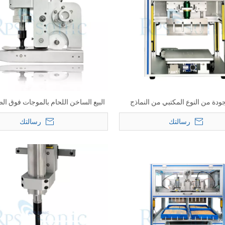
ودة من النوع المكتبي من النماذج
البيع الساخن اللحام بالموجات فوق الص
فوق الصوتية قطع الجبن قطع الجبن
القطع مع آلة شق العجلة الأسطوانة
رسالتك
رسالتك
لمخبز مخبز
الدائري
20 كيلو هرتز 50 ملليمتر محول اللحام
دوكان 41S30 محول دليل على المياه
khz Side Pro 41C27
صلة العمل
لقطع المواد الغذائية بالموجات فوق
ختم بالموجات فوق الص
الصوتية