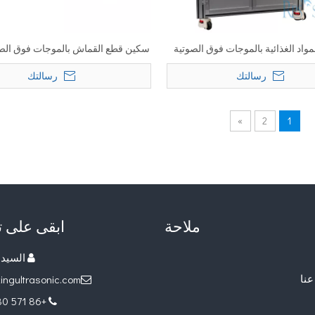
مواد الغذائية بالموجات فوق الصوتية
سكين قطع القماش بالموجات فوق الصو
وتوماتيكية لقطع الكعك والخبز
وحز المواد غير المنسوجة
رسالتك
رسالتك
»
2
1
ملاحة
ابقى على 
السيدة onne

عنا
ingultrasonic.com

+86 571 63481280
