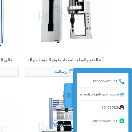
آلة الختم والقطع بالموجات فوق الصوتية مع آلة
عالي الج
فتحات العجلة الأسطوانة لحام القماش والقطع
بالموجات 
رسالتك
+8615658151051
sales@xingultrasonic.com
مولد اللحام بالموجات فوق الصوتية
304697829
الرقمي المنفصل 20 كيلو هرتز لحام
بالموجات فوق الصوتية لموا
البلاستيك
ختم النسيج
+8615658151051