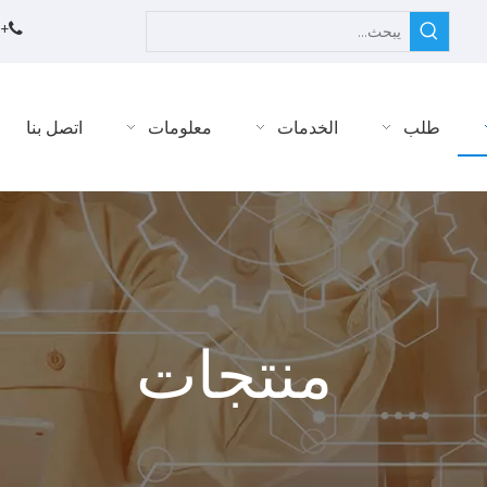
58151051

طلب
الخدمات
معلومات
اتصل بنا
منتجات