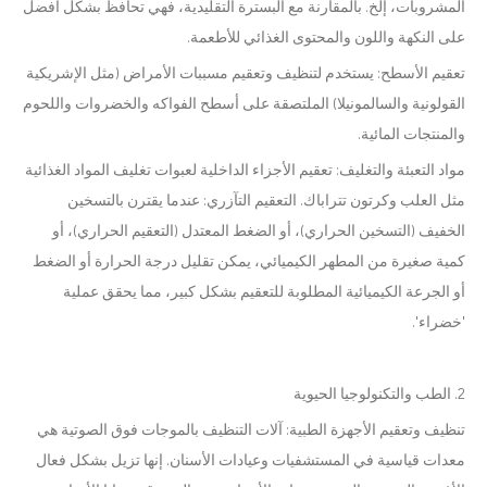
المشروبات، إلخ. بالمقارنة مع البسترة التقليدية، فهي تحافظ بشكل أفضل
على النكهة واللون والمحتوى الغذائي للأطعمة.
تعقيم الأسطح: يستخدم لتنظيف وتعقيم مسببات الأمراض (مثل الإشريكية
القولونية والسالمونيلا) الملتصقة على أسطح الفواكه والخضروات واللحوم
والمنتجات المائية.
مواد التعبئة والتغليف: تعقيم الأجزاء الداخلية لعبوات تغليف المواد الغذائية
مثل العلب وكرتون تتراباك. التعقيم التآزري: عندما يقترن بالتسخين
الخفيف (التسخين الحراري)، أو الضغط المعتدل (التعقيم الحراري)، أو
كمية صغيرة من المطهر الكيميائي، يمكن تقليل درجة الحرارة أو الضغط
أو الجرعة الكيميائية المطلوبة للتعقيم بشكل كبير، مما يحقق عملية
'خضراء'.
2. الطب والتكنولوجيا الحيوية
تنظيف وتعقيم الأجهزة الطبية: آلات التنظيف بالموجات فوق الصوتية هي
معدات قياسية في المستشفيات وعيادات الأسنان. إنها تزيل بشكل فعال