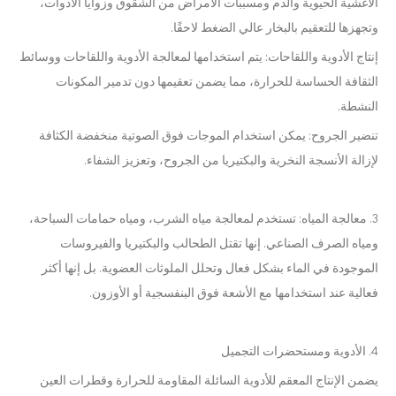
الأغشية الحيوية والدم ومسببات الأمراض من الشقوق وزوايا الأدوات،
وتجهزها للتعقيم بالبخار عالي الضغط لاحقًا.
إنتاج الأدوية واللقاحات: يتم استخدامها لمعالجة الأدوية واللقاحات ووسائط
الثقافة الحساسة للحرارة، مما يضمن تعقيمها دون تدمير المكونات
النشطة.
تنضير الجروح: يمكن استخدام الموجات فوق الصوتية منخفضة الكثافة
لإزالة الأنسجة النخرية والبكتيريا من الجروح، وتعزيز الشفاء.
3. معالجة المياه: تستخدم لمعالجة مياه الشرب، ومياه حمامات السباحة،
ومياه الصرف الصناعي. إنها تقتل الطحالب والبكتيريا والفيروسات
الموجودة في الماء بشكل فعال وتحلل الملوثات العضوية. بل إنها أكثر
فعالية عند استخدامها مع الأشعة فوق البنفسجية أو الأوزون.
4. الأدوية ومستحضرات التجميل
يضمن الإنتاج المعقم للأدوية السائلة المقاومة للحرارة وقطرات العين