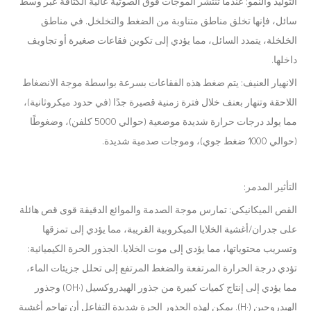
التوليد والنمو: عندما تنتشر الموجات فوق الصوتية عالية الكثافة عبر وسط
سائل، فإنها تخلق مناطق متناوبة من الضغط والتخلخل. في مناطق
الخلخلة، يتمدد السائل، مما يؤدي إلى تكوين فقاعات صغيرة أو تجاويف
داخلها.
الانهيار العنيف: يتم ضغط هذه الفقاعات بسرعة بواسطة موجة الانضغاط
اللاحقة وتنهار بعنف خلال فترة زمنية قصيرة جدًا (في حدود ميكروثانية)،
مما يولد درجات حرارة شديدة موضعية (حوالي 5000 كلفن)، وضغوطًا
(حوالي 1000 ضغط جوي)، وموجات صدمية شديدة.
التأثير المدمر:
القص الميكانيكي: تمارس موجة الصدمة والموائع الدقيقة قوى قص هائلة
على جدران/أغشية الخلايا الميكروبية القريبة، مما يؤدي إلى تمزقها
وتسريب محتوياتها، مما يؤدي إلى موت الخلايا. الجذور الحرة الكيميائية:
تؤدي درجة الحرارة المرتفعة والضغط المرتفع إلى تحلل جزيئات الماء،
مما يؤدي إلى إنتاج كميات كبيرة من جذور الهيدروكسيل (·OH) وجذور
الهيدروجين (·H). يمكن لهذه الجذور الحرة شديدة التفاعل أن تهاجم أغشية