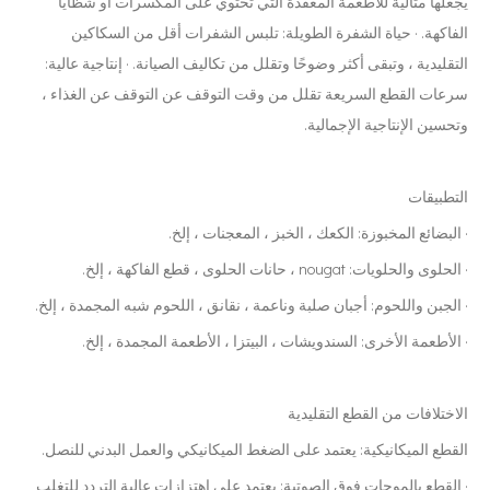
يجعلها مثالية للأطعمة المعقدة التي تحتوي على المكسرات أو شظايا
الفاكهة. · حياة الشفرة الطويلة: تلبس الشفرات أقل من السكاكين
التقليدية ، وتبقى أكثر وضوحًا وتقلل من تكاليف الصيانة. · إنتاجية عالية:
سرعات القطع السريعة تقلل من وقت التوقف عن التوقف عن الغذاء ،
وتحسين الإنتاجية الإجمالية.
التطبيقات
· البضائع المخبوزة: الكعك ، الخبز ، المعجنات ، إلخ.
· الحلوى والحلويات: nougat ، حانات الحلوى ، قطع الفاكهة ، إلخ.
· الجبن واللحوم: أجبان صلبة وناعمة ، نقانق ، اللحوم شبه المجمدة ، إلخ.
· الأطعمة الأخرى: السندويشات ، البيتزا ، الأطعمة المجمدة ، إلخ.
الاختلافات من القطع التقليدية
القطع الميكانيكية: يعتمد على الضغط الميكانيكي والعمل البدني للنصل.
· القطع بالموجات فوق الصوتية: يعتمد على اهتزازات عالية التردد للتغلب