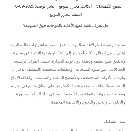
تصفح الكمية:
51
الكاتب:محرر الموقع نشر الوقت: 2025-09-18
المنشأ:
محرر الموقع
هل تعرف تقنية قطع الأغذية بالموجات فوق الصوتية؟
تستخدم تقنية قطع الأغذية بالموجات فوق الصوتية اهتزازات عالية التردد
(على سبيل المثال ، 20 كيلو هرتز إلى 40 كيلو هرتز) الناتجة عن شفرة ،
وتحقيق قطع نظيفة ودقيقة دون توليد الحرارة. تشمل المزايا الرئيسية
الحد الأدنى من تشوه المنتجات ، ومخلفات منخفضة (التنظيف الذاتي) ،
وارتداء الأدوات المنخفضة ، والأسطح الناعمة والمتسقة ، وكفاءة الإنتاج
المحسنة والنظافة. تستخدم هذه التكنولوجيا على نطاق واسع في تجزئة
ومعالجة مجموعة متنوعة من الأطعمة ، بما في ذلك السلع المخبوزة
والحلويات والجبن واللحوم والأطعمة المجمدة.
مبدأ التشغيل
· اهتزاز التردد العالي: يقوم مولد الموجات فوق الصوتية بتحويل الطاقة