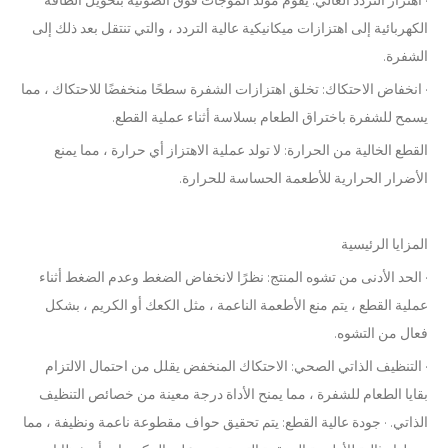
الكهربائية إلى اهتزازات ميكانيكية عالية التردد ، والتي تنتقل بعد ذلك إلى
الشفرة.
· انخفاض الاحتكاك: تخلق اهتزازات الشفرة سطحًا منخفضًا للاحتكاك ، مما
يسمح للشفرة باختراق الطعام بسلاسة أثناء عملية القطع.
القطع الخالية من الحرارة: لا تولد عملية الاهتزاز أي حرارة ، مما يمنع
الأضرار الحرارية للأطعمة الحساسة للحرارة.
المزايا الرئيسية
· الحد الأدنى من تشوه المنتج: نظرًا لانخفاض الضغط وعدم الضغط أثناء
عملية القطع ، يتم منع الأطعمة الناعمة ، مثل الكعك أو الكريم ، بشكل
فعال من التشوه.
· التنظيف الذاتي الصحي: الاحتكاك المنخفض يقلل من احتمال الالتزام
بقايا الطعام للشفرة ، مما يمنح الأداة درجة معينة من خصائص التنظيف
الذاتي. · جودة عالية القطع: يتم تحقيق حواف مقطوعة ناعمة ونظيفة ، مما