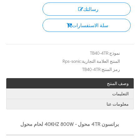
رسالتك
سلة الاستفسارات
ما هي تكنولوجيا استخراج الشاي بالموجات فوق الصوتية؟
حاليًا ، جذبت الأبحاث حول استخراج مضادات الأكسدة والعقاقير المضادة للشيخوخة من المنتجات ا
نموذج:
TB40-4TR
المنتج العلامة التجارية:
Rps-sonic
رمز المنتج:
TB40-4TR
وصف المنتج
التعليمات
معلومات عنا
برانسون 4TR محول - 40KHZ 800W لحام محول