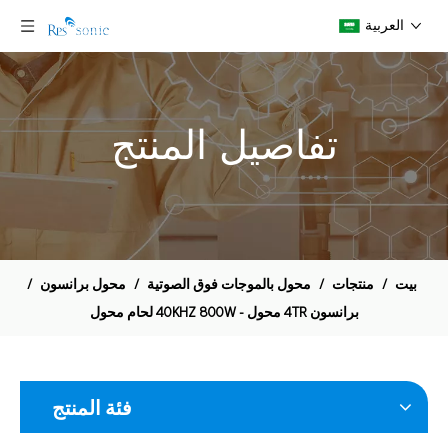
العربية
تفاصيل المنتج
30KHZ 1500W برانسون K-30 محولات / محول الجزء رقم - 101-135-037 اللحام محول
Branson 902JA محول لطراز 905 و 910 إمدادات الطاقة و 910 الصحافة لحام.
بيت
/
منتجات
/
محول بالموجات فوق الصوتية
/
محول برانسون
/
برانسون 4TR محول - 40KHZ 800W لحام محول
فئة المنتج