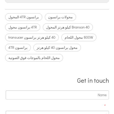
محولات برانسون
برانسون 4TR المحول
Branson 40 كيلو هرتز المحول
4TR برانسون محول
800W محول اللحام
40 كيلو هرتز برانسون transucer
محول برانسون 40 كيلو هرتز
برانسون 4TR
محول اللحام بالموجات فوق الصوتية
Get in touch
تكنولوجيا معالجة المياه بالموجات فوق الصوتية
*
حاليًا ، جذبت الأبحاث حول استخراج مضادات الأكسدة والعقاقير المضادة للشيخوخة من المنتجات ا