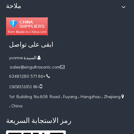
ملاحة
ما هي تقنية تفريغ الطين من بطارية الموجات فوق الصوتية؟
حاليًا ، جذبت الأبحاث حول استخراج مضادات الأكسدة والعقاقير المضادة للشيخوخة من المنتجات ا
ابقى على تواصل
السيدة yvonne

sales@xingultrasonic.com

+86 571 63481280


+86 15658151051
1st Building No.608 Road ، Fuyang ، Hangzhou ، Zhejiang

، China
رمز الاستجابة السريعة