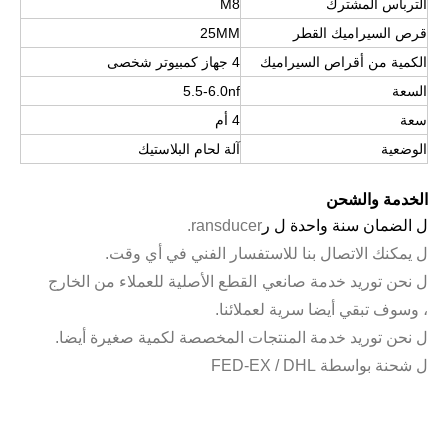
الترباس المشترك
M8
قرص السيراميك القطر
25MM
الكمية من أقراص السيراميك
4 جهاز كمبيوتر شخصى
السعة
5.5-6.0nf
سعة
4 أم
الوضعية
آلة لحام البلاستيك
الخدمة والشحن
ل الضمان سنة واحدة ل ر
ransducer.
ل يمكنك الاتصال بنا للاستفسار الفني في أي وقت.
ل نحن توريد خدمة صانعي القطع الأصلية للعملاء من الخارج
، وسوف تبقي أيضا سرية لعملائنا.
ل نحن توريد خدمة المنتجات المخصصة لكمية صغيرة أيضا.
ل شحنة بواسطة FED-EX / DHL
دراسة حول تعطيل الجراثيم البكتيرية بواسطة تقنية الموجات فوق الصوتية
حاليًا ، جذبت الأبحاث حول استخراج مضادات الأكسدة والعقاقير المضادة للشيخوخة من المنتجات ا