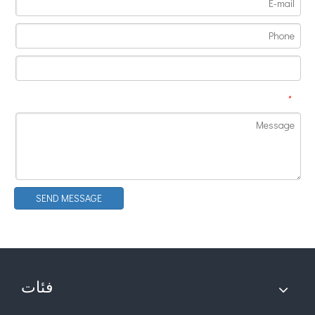
*
مزايا اللحام بالموجات فوق الصوتية لألواح أبواب السيارة
ما هو مبدأ ونظرية آلة اللحام البلاستيكية بالموجات فوق الصوتية؟ مبدأ آلة
SEND MESSAGE
فئات