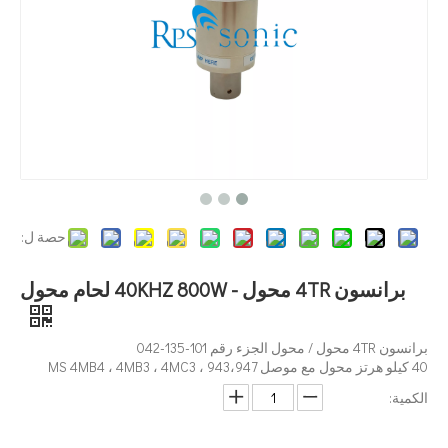
ما هي تقنية تشتت الصباغ بالموجات فوق الصوتية؟
حاليًا ، جذبت الأبحاث حول استخراج مضادات الأكسدة والعقاقير المضادة للشيخوخة من المنتجات ا
حصة ل:
برانسون 4TR محول - 40KHZ 800W لحام محول
برانسون 4TR محول / محول الجزء رقم 101-135-042
40 كيلو هرتز محول مع موصل MS 4MB4 ، 4MB3 ، 4MC3 ، 943،947
الكمية: