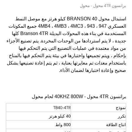
برانسون 4TR محول - محول
تقنية قطع الشوكولاتة بالموجات فوق الصوتية
يعكس تطبيق الموجات فوق الصوتية في صناعة الخياطة بشكل أساسي وظيفتين رئيسيتين للموجات فوق الصوتية: اللحام والقطع. في عام 2019 ، بالنسبة للأقنعة التي تحظ
استبدال محول BRANSON 40 كيلو هرتز مع موصل النمط
العسكري 4MB4 ، 4MB3 ، 4MC3 ، 943 ، 947 جميع المكونات
المستخدمة في بناء هذه المحولات البديلة Branson 4TR كلها
جديدة ، لا يتم استردادها من الوحدات المخردة. يتم تصنيع الأجزاء
من مواد معتمدة في عمليات التصنيع التي يتم التحكم فيها
بإحكام ، ويتم تجميعها واختبارها في بيئة يتم التحكم فيها بالمناخ
باستخدام معدات تم معايرتها بعناية ، ثم يتم إعادة تصنيعها بشكل
صحيح وإعادة اختبارها لضمان الأداء.
برانسون 4TR محول - 40KHZ 800W لحام محول
تكنولوجيا التعقيم والتعطيل بالموجات فوق الصوتية
TB40-4TR
نموذج
حاليًا ، جذبت الأبحاث حول استخراج مضادات الأكسدة والعقاقير المضادة للشيخوخة من المنتجات ا
تكرر
40 كيلو هرتز
انتاج الطاقة
800 واط