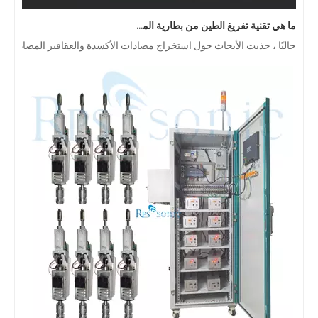
ما هي تقنية تفريغ الطين من بطارية الموجات فوق الصوتية؟
حاليًا ، جذبت الأبحاث حول استخراج مضادات الأكسدة والعقاقير المضادة للشيخوخة من المنتجات ا