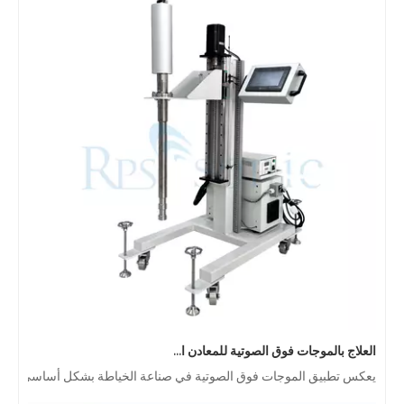
العلاج بالموجات فوق الصوتية للمعادن الذائبة
يعكس تطبيق الموجات فوق الصوتية في صناعة الخياطة بشكل أساسي وظيفتين رئيسيتين للموجات فوق الصوتية: اللحام والقطع. في عام 2019 ، بالنسبة للأقنعة التي تحظ