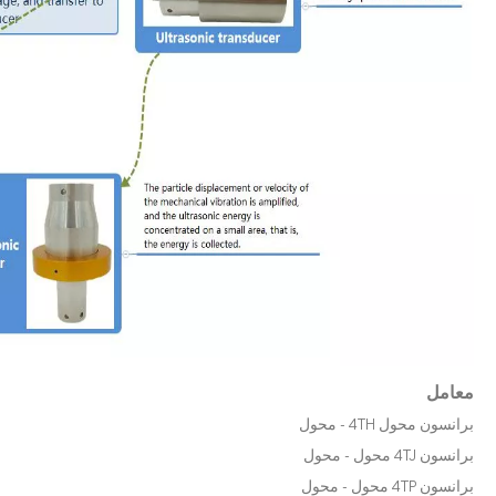
تقنية قطع الكيك بالموجات فوق الصوتية
يعكس تطبيق الموجات فوق الصوتية في صناعة الخياطة بشكل أساسي وظيفتين رئيسيتين للموجات فوق الصوتية: اللحام والقطع. في عام 2019 ، بالنسبة للأقنعة التي تحظ
معامل
برانسون محول 4TH - محول
برانسون 4TJ محول - محول
برانسون 4TP محول - محول